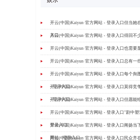
娱乐
开云(中国)Kaiyun·官方网站 - 登录入口但当
入口
开云(中国)Kaiyun·官方网站 - 登录入口得回不
开云(中国)Kaiyun·官方网站 - 登录入口也需
开云(中国)Kaiyun·官方网站 - 登录入口总有一
开云(中国)Kaiyun·官方网站 - 登录入口每
- 登录入口
开云(中国)Kaiyun·官方网站 - 登录入口莫
- 登录入口
开云(中国)Kaiyun·官方网站 - 登录入口但愿
开云(中国)Kaiyun·官方网站 - 登录入口”剧
登录入口
开云(中国)Kaiyun·官方网站 - 登录入口阐扬
网站 - 登录入口
开云(中国)Kaiyun·官方网站 - 登录入口民众齐