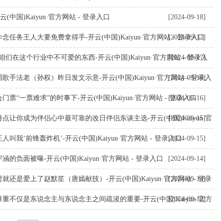
云(中国)Kaiyun·官方网站 - 登录入口
[2024-09-18]
上作念任务王人大要免费拿得手-开云(中国)Kaiyun·官方网站 - 登录入口
[2024-09-17]
些是咱们在这个行业中不可爱的东西-开云(中国)Kaiyun·官方网站 - 登录入
[2024-09-17]
后说唱歌手法老（孙权）昨日发文示意-开云(中国)Kaiyun·官方网站 - 登录入
[2024-09-16]
会门票“一票难求”的时事下-开云(中国)Kaiyun·官方网站 - 登录入口
[2024-09-16]
么的特点让你成为伴侣心中最可靠的改日伴侣东谈主选-开云(中国)Kaiyun·官
[2024-09-15]
王人叫我‘前锋轰炸机’-开云(中国)Kaiyun·官方网站 - 登录入口
[2024-09-15]
宇涵的负面被曝-开云(中国)Kaiyun·官方网站 - 登录入口
[2024-09-14]
小时就还是爱上了赵默笙（唐嫣献技）-开云(中国)Kaiyun·官方网站 - 登录
[2024-09-14]
节和尊重不仅是东说念主与东说念主之间疏浚的重要-开云(中国)Kaiyun·官方
[2024-09-12]