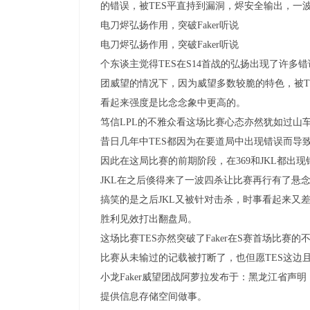
的错误，被TES平直持到漏洞，烬安全输出，一
电刀烬弘扬作用，突破Faker听说
电刀烬弘扬作用，突破Faker听说
个东谈主觉得TES在S14首战的弘扬出现了许多
团威望的情况下，因为威望多数较脆的特色，被T
看起来强度是比念念象中更高的。
笃信LPL的不雅众看这场比赛心态亦然犹如过山车
昔日几年中TES都因为在要道局中出现错误而导
因此在这局比赛的前期阶段，在369和JKL都
JKL在之后倏得来了一波四杀让比赛再行有了悬
搞笑的是之后JKL又被针对击杀，时事看起来又
胜利见效打出翻盘局。
这场比赛TES亦然突破了Faker在S赛首场比赛的不
比赛从未输过的记载被打断了，也但愿TES这边
小龙Faker威望团战阿萝拉发布于：黑龙江省
提供信息存储空间做事。