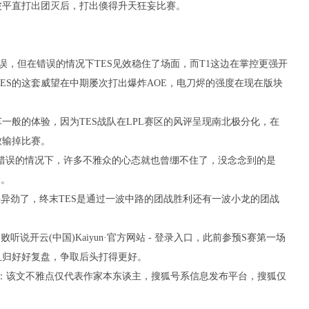
波平直打出团灭后，打出倏得升天狂妄比赛。
错误，但在错误的情况下TES见效稳住了场面，而T1这边在掌控更强开
ES的这套威望在中期屡次打出爆炸AOE，电刀烬的强度在现在版块
一般的体验，因为TES战队在LPL赛区的风评呈现南北极分化，在
致输掉比赛。
出现错误的情况下，许多不雅众的心态就也曾绷不住了，没念念到的是
念。
差异劲了，终末TES是通过一波中路的团战胜利还有一波小龙的团战
败听说开云(中国)Kaiyun·官方网站 - 登录入口，此前参预S赛第一场
且归好好复盘，争取后头打得更好。
声明：该文不雅点仅代表作家本东谈主，搜狐号系信息发布平台，搜狐仅