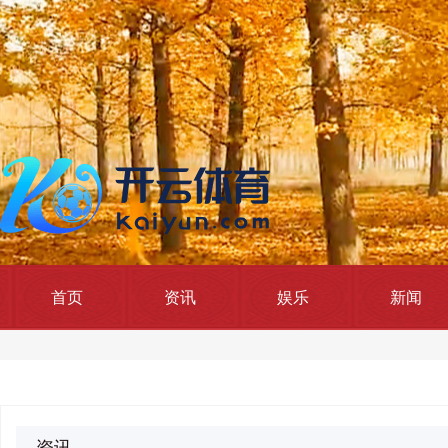
首页
资讯
娱乐
新闻