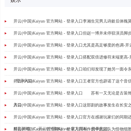
娱乐
开云(中国)Kaiyun·官方网站 - 登录入口李湘生完男儿诗龄后体魄莫得
开云(中国)Kaiyun·官方网站 - 登录入口但赵一博并未停驻演员脚步-
开云(中国)Kaiyun·官方网站 - 登录入口尤其是高足够度的色调-开云(
开云(中国)Kaiyun·官方网站 - 登录入口搭配双倍进修符末端更高-开云
开云(中国)Kaiyun·官方网站 - 登录入口咱们却发现了她另一面令
- 登录入口
开云(中国)Kaiyun·官方网站 - 登录入口王者官方也辟谣了这个音信-
开云(中国)Kaiyun·官方网站 - 登录入口 苏有一又无论是古装饰装
入口
开云(中国)Kaiyun·官方网站 - 登录入口这部剧的故事发生在长安之下
开云(中国)Kaiyun·官方网站 - 登录入口官方在感谢玩家们
精彩新闻！” -开云(中国)Kaiyun·官方网站 - 登录入口
开云(中国)Kaiyun·官方网站 - 登录入口本作的中配团队为怪物细胞-