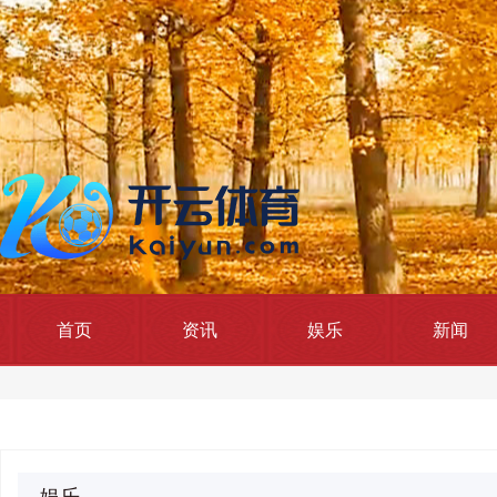
首页
资讯
娱乐
新闻