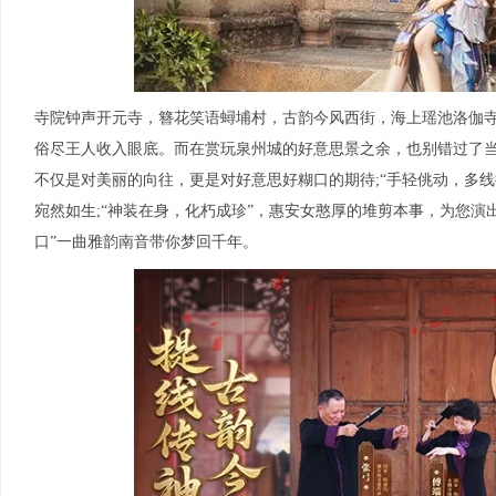
寺院钟声开元寺，簪花笑语蟳埔村，古韵今风西街，海上瑶池洛伽寺.
俗尽王人收入眼底。而在赏玩泉州城的好意思景之余，也别错过了当
不仅是对美丽的向往，更是对好意思好糊口的期待;“手轻佻动，多
宛然如生;“神装在身，化朽成珍”，惠安女憨厚的堆剪本事，为您演出
口”一曲雅韵南音带你梦回千年。