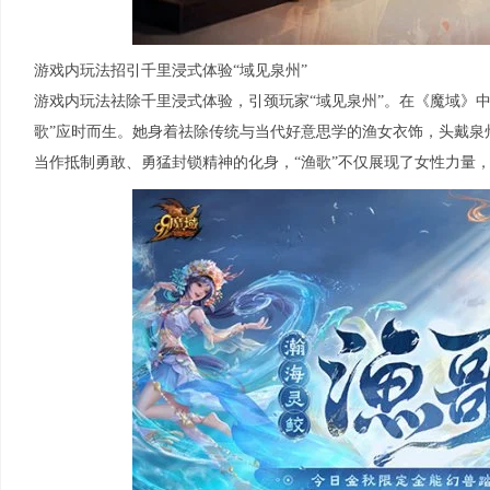
游戏内玩法招引千里浸式体验“域见泉州”
游戏内玩法祛除千里浸式体验，引颈玩家“域见泉州”。在《魔域》
歌”应时而生。她身着祛除传统与当代好意思学的渔女衣饰，头戴泉
当作抵制勇敢、勇猛封锁精神的化身，“渔歌”不仅展现了女性力量