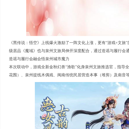
《黑传说：悟空》上线爆火激励了一阵文化上涨，更有“游戏+文旅”
级居品《魔域》也与泉州文旅局伸开深度配合，通过造谣与履行会
造谣与履行会融会悟泉州城市魔力
本次联动中，游戏全新金秋幻兽“渔歌”化身泉州文旅推选官，指导
花围）、泉州提线木偶戏、闽南传统民居营造本事（堆剪）及南音