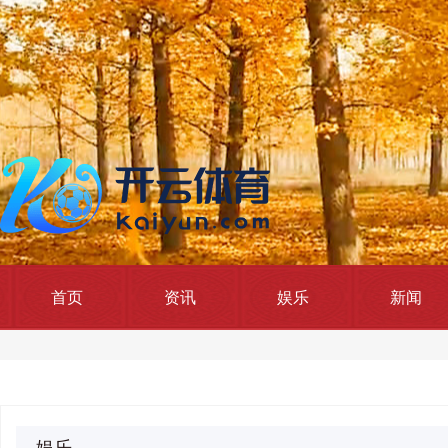
首页
资讯
娱乐
新闻