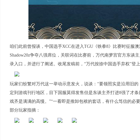
咱们此前曾报谈，中国选手XCC在进入TGU《铁拳8》比赛时征服澳洲
Shadow20z争夺八强席位，关联词在比赛前，万代南梦宫官方东谈主员却劝
录入口，并进行了阐述。收尾发稿前，“万代按捺中国选手弃权”登
玩家们纷繁对万代这一举动示意发火，说谈：“要领照实是沿用旧的
定到游戏刊行地区，目下国服莫得发售但是东谈主齐打进8强了才条
戏齐是满满的高慢。”“一看即是推卸包袱的套话，有什么笃信的必要
部分玩家指摘：