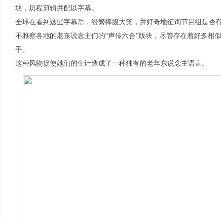
块，历程剪辑并配以字幕。
全球在看到这些字幕后，纷繁捧腹大笑，并好奇地征询节目组是否
不雅察各地的老东说念主们的“声传六合”版块，尽管存在着好多相
手。
这种风物促使她们的生计造成了一种独有的老年东说念主语言。