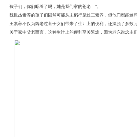
孩子们，你们昭着了吗，她是我们家的苍老！”。
魏世杰素养的孩子们固然可能从未躬行见过王素养，但他们都能迷
王素养不仅为魏老过甚子女们带来了生计上的便利，还摆脱了多数
关于家中父老而言，这种生计上的便利至关繁难，因为老东说念主