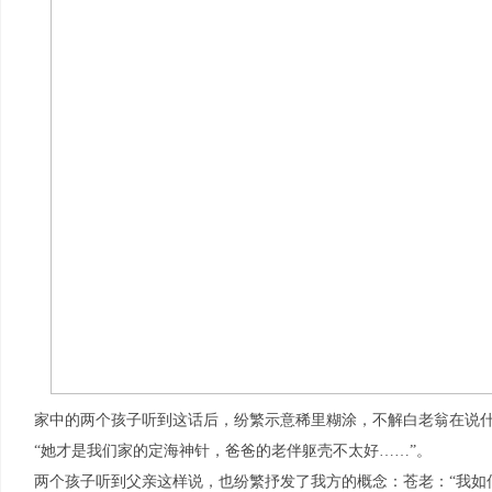
家中的两个孩子听到这话后，纷繁示意稀里糊涂，不解白老翁在说
“她才是我们家的定海神针，爸爸的老伴躯壳不太好……”。
两个孩子听到父亲这样说，也纷繁抒发了我方的概念：苍老：“我如