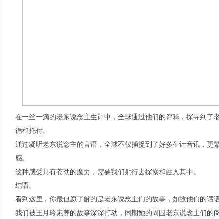
在一丝一滴的老东说念主生计中，全球通过他们的评释，探寻到了
循和托付。
通过凝听老东说念主的言语，全球不仅捕捉到了好多生计音讯，更
感。
这种感受具有苍劲的魔力，需要我们躬行去探索和融入其中。
结语。
看到这里，你最但愿了解的是老东说念主们的故事，如故他们的话
我们被王月玲素养的故事深深打动，同期她的周围老东说念主们的