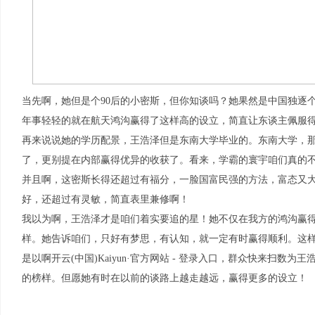
当先啊，她但是个90后的小密斯，但你知谈吗？她果然是中国独逐
年事轻轻的就在航天鸿沟赢得了这样高的设立，简直让东谈主佩服
再来说说她的学历配景，王浩泽但是东南大学毕业的。东南大学，
了，更别提在内部赢得优异的收获了。看来，学霸的寰宇咱们真的
并且啊，这密斯长得还超过有福分，一脸国富民强的方法，富态又
好，还超过有灵敏，简直表里兼修啊！
我以为啊，王浩泽才是咱们着实要追的星！她不仅在我方的鸿沟赢
样。她告诉咱们，只好有梦思，有认知，就一定有时赢得顺利。这
是以啊开云(中国)Kaiyun·官方网站 - 登录入口，群众快来扫
的榜样。但愿她有时在以前的谈路上越走越远，赢得更多的设立！