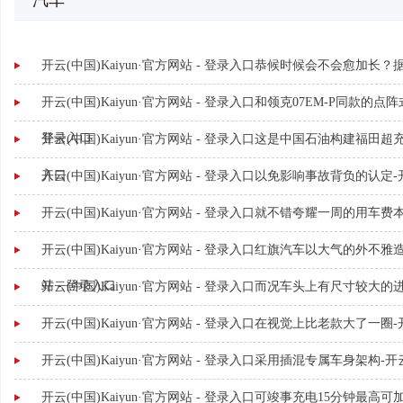
汽车
开云(中国)Kaiyun·官方网站 - 登录入口恭候时候会不会愈加长？据了
开云(中国)Kaiyun·官方网站 - 登录入口和领克07EM-P同款的点阵式
登录入口
开云(中国)Kaiyun·官方网站 - 登录入口这是中国石油构建福田超充齐
入口
开云(中国)Kaiyun·官方网站 - 登录入口以免影响事故背负的认定-开云
开云(中国)Kaiyun·官方网站 - 登录入口就不错夸耀一周的用车费本-
开云(中国)Kaiyun·官方网站 - 登录入口红旗汽车以大气的外不雅
站 - 登录入口
开云(中国)Kaiyun·官方网站 - 登录入口而况车头上有尺寸较大的进气
开云(中国)Kaiyun·官方网站 - 登录入口在视觉上比老款大了一圈-开云
开云(中国)Kaiyun·官方网站 - 登录入口采用插混专属车身架构-开云(
开云(中国)Kaiyun·官方网站 - 登录入口可竣事充电15分钟最高可加多