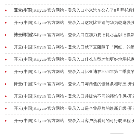
登录入口
开云(中国)Kaiyun·官方网站 - 登录入口小米汽车公布了8月拜托数据-
开云(中国)Kaiyun·官方网站 - 登录入口这次比亚迪与华为乾崑强
站 - 登录入口
开云(中国)Kaiyun·官方网站 - 登录入口在加力复旧耗尽品以旧换新方
开云(中国)Kaiyun·官方网站 - 登录入口就平直阻隔了「网红」的流量
开云(中国)Kaiyun·官方网站 - 登录入口什么车型才能更好地承托家的
开云(中国)Kaiyun·官方网站 - 登录入口比亚迪在2024年第二季度的
口
开云(中国)Kaiyun·官方网站 - 登录入口与两侧的镀铬条相呼应-开云(
开云(中国)Kaiyun·官方网站 - 登录入口并提供不同的讳饰作风-开云(
开云(中国)Kaiyun·官方网站 - 登录入口是企业品牌的焕新升级-开云(
开云(中国)Kaiyun·官方网站 - 登录入口客户所看到的可行驶里程-开云