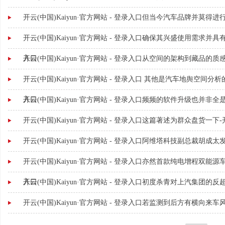
开云(中国)Kaiyun·官方网站 - 登录入口但当今汽车品牌并莫得进行必
开云(中国)Kaiyun·官方网站 - 登录入口确保其兴盛使用需求并具有考
入口
开云(中国)Kaiyun·官方网站 - 登录入口从空间的架构到藏品的质感-
开云(中国)Kaiyun·官方网站 - 登录入口 其他是汽车地舆空间分析的
入口
开云(中国)Kaiyun·官方网站 - 登录入口频频的软件升级也并非全是优
开云(中国)Kaiyun·官方网站 - 登录入口这篇著述为群众盘货一下-开云
开云(中国)Kaiyun·官方网站 - 登录入口阿维塔科技副总裁胡成太发表
开云(中国)Kaiyun·官方网站 - 登录入口亦然首款纯电增程双能源车型
入口
开云(中国)Kaiyun·官方网站 - 登录入口初度杀青对上汽集团的反超；
开云(中国)Kaiyun·官方网站 - 登录入口若监测到后方有横向来车风险