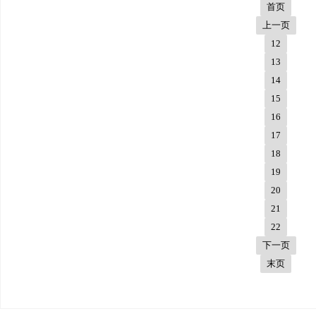
首页
上一页
12
13
14
15
16
17
18
19
20
21
22
下一页
末页