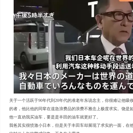
关于一个活跃于90年代到20年代的准老年东说念主，你很难让他
的者，他比他的同辈在遑急浪费品的浪费不雅念上极度求实。饶是
他一直劝我买油车，要是是丰田的油车就更好了。
我爸其实很愤激小日本，但是关于丰田车却展现了求实的一面，在