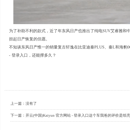
为了补助不利的款式，近了年东风日产也推出了纯电SUV艾睿雅和
担起日产恢复的但愿。
不知谈东风日产惟一的销量复古轩逸在比亚迪秦PLUS、秦L和海豹06这些
- 登录入口，还能撑多久？
上一篇：没有了
下一篇：
开云(中国)Kaiyun·官方网站 - 登录入口这个车我爸的评价是纸壳车