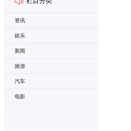
栏目分类
资讯
娱乐
新闻
旅游
汽车
电影