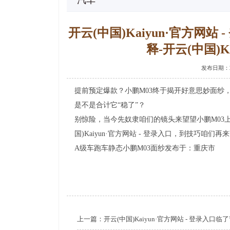
汽车
开云(中国)Kaiyun·官方网
释-开云(中国)K
发布日期：20
提前预定爆款？小鹏M03终于揭开好意思妙面纱
是不是合计它“稳了”？
别惊险，当今先奴隶咱们的镜头来望望小鹏M03
国)Kaiyun·官方网站 - 登录入口，到技巧咱
A级车跑车静态小鹏M03面纱发布于：重庆市
上一篇：
开云(中国)Kaiyun·官方网站 - 登录入口