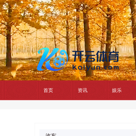
首页
资讯
娱乐