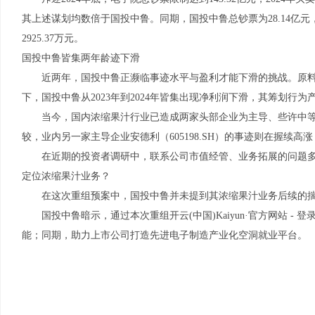
其上述谋划均数倍于国投中鲁。同期，国投中鲁总钞票为28.14亿元，2
2925.37万元。
国投中鲁皆集两年龄迹下滑
近两年，国投中鲁正濒临事迹水平与盈利才能下滑的挑战。原料
下，国投中鲁从2023年到2024年皆集出现净利润下滑，其筹划行
当今，国内浓缩果汁行业已造成两家头部企业为主导、些许中等
较，业内另一家主导企业安德利（605198.SH）的事迹则在握续高
在近期的投资者调研中，联系公司市值经管、业务拓展的问题多
定位浓缩果汁业务？
在这次重组预案中，国投中鲁并未提到其浓缩果汁业务后续的
国投中鲁暗示，通过本次重组开云(中国)Kaiyun·官方网站 -
能；同期，助力上市公司打造先进电子制造产业化空洞就业平台。