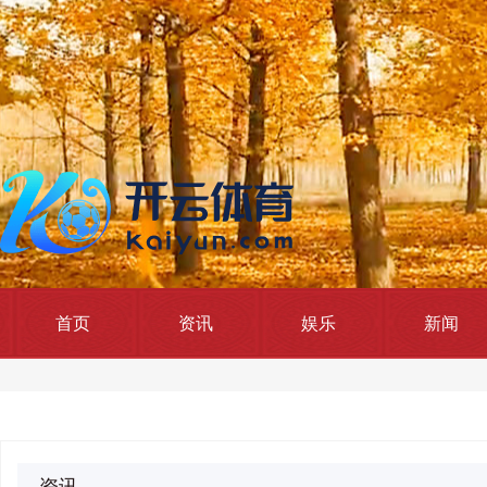
首页
资讯
娱乐
新闻