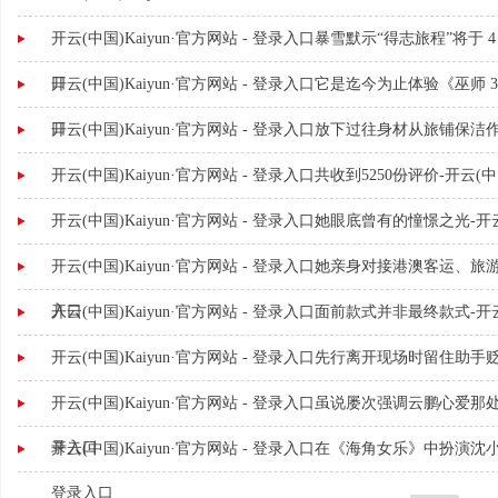
开云(中国)Kaiyun·官方网站 - 登录入口暴雪默示“得志旅程”将于 4 月
口
开云(中国)Kaiyun·官方网站 - 登录入口它是迄今为止体验《巫师 3
口
开云(中国)Kaiyun·官方网站 - 登录入口放下过往身材从旅铺保洁作念
开云(中国)Kaiyun·官方网站 - 登录入口共收到5250份评价-开云(中国
开云(中国)Kaiyun·官方网站 - 登录入口她眼底曾有的憧憬之光-开云(
开云(中国)Kaiyun·官方网站 - 登录入口她亲身对接港澳客运、旅游地
入口
开云(中国)Kaiyun·官方网站 - 登录入口面前款式并非最终款式-开云(
开云(中国)Kaiyun·官方网站 - 登录入口先行离开现场时留住助手贬责
开云(中国)Kaiyun·官方网站 - 登录入口虽说屡次强调云鹏心爱那处
录入口
开云(中国)Kaiyun·官方网站 - 登录入口在《海角女乐》中扮演沈小
登录入口