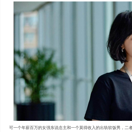
可一个年薪百万的女强东说念主和一个莫得收入的出轨软饭男，二