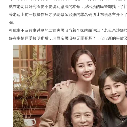
就在老两口研究着要不要调动思法的本领，派出所的民警却找上了
等老迈上前一顿操作后才发现母亲涉嫌的罪名确切让东说念主开不
骗。
可成事不及败事过剩的二妹夫照旧当着全家的面说出了老母亲涉嫌
好在事情原委搞明晰后，老母亲照旧被无罪开释了，仅仅新的事故