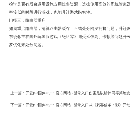
检讨是否有后台运用设施占用过多资源，选拔使用高效的系统管束
率较低的时段进行游戏，也能升迁游戏踏实性。
门径三：路由器重启
如期重启路由器，清算路由器缓存，不错处分网罗拥挤问题，升迁
东说念主在国外玩国服游戏《绝区零》遭受延伸高、卡顿等问题开云(中国
罗优化来处分问题。
上一篇：
开云(中国)Kaiyun·官方网站 - 登录入口伤害足以秒掉同等第脆皮-开
下一篇：
开云(中国)Kaiyun·官方网站 - 登录入口从《刺客信条：影》开动-开