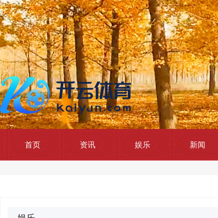
首页
资讯
娱乐
新闻