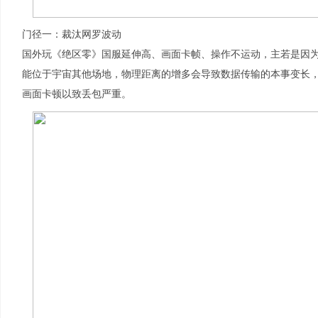
门径一：裁汰网罗波动
国外玩《绝区零》国服延伸高、画面卡帧、操作不运动，主若是因
能位于宇宙其他场地，物理距离的增多会导致数据传输的本事变长，即
画面卡顿以致丢包严重。