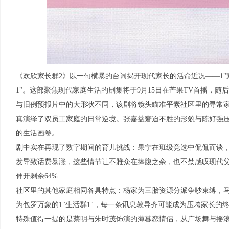
《欢欣家长群2》以一句横暴的台词揭开现代家长的活命近况——1
1"。这部聚焦现代家庭生活的剧集将于9月15日在芒果TV首播，随
与旧例预报片中的大形状不同，该剧将镜头瞄准平素社区里的寻常
真演绎了双员工家庭的日常逆境。张嘉益窘迫不胜的形貌与陈好强
的生活画卷。
剧中实在再现了数字期间的育儿挑战：果宁在班级竞选中侃侃而谈，
发导致话费暴涨，这些情节让不雅众在捧腹之余，也不禁感叹现代
伸开剩余64%
社区里的其他家庭相同各具特点：杨家为三胎资源分派争吵束缚，
为包罗万象的1"生活群1"，每一条讯息教导齐可能成为压垮家长的
特殊值得一提的是蔡明与朱时茂饰演的薄暮恋情侣，从广场舞与摇