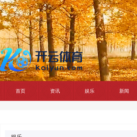
首页
资讯
娱乐
新闻