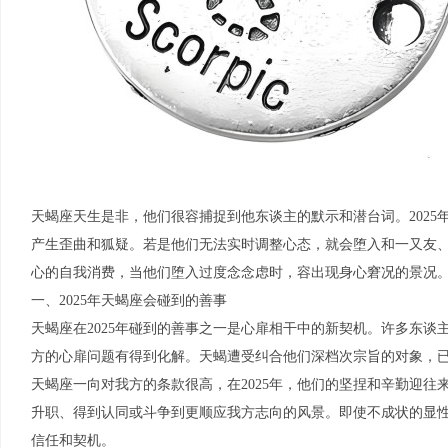
天蝎座天生是非，他们很容捕捉到他东谈主的默示和潜台词。202
产生歪曲和狐疑。若是他们无法实时调整心态，就会堕入和一又友
心的自我消费，当他们堕入过度念念虑时，容出现身心窘况的景况
一、2025年天蝎座会碰到的善事
天蝎座在2025年碰到的善事之一是心扉相干中的新契机。许多东
方的心扉问题有得到化解。天蝎遭受纠合他们深档次宗旨的对象，
天蝎座一向对我方的条款很高，在2025年，他们的坚捏和辛勤迎
升职、得到认同或斗争到更顺应我方志向的风景。即使不成状的显
信任和契机。