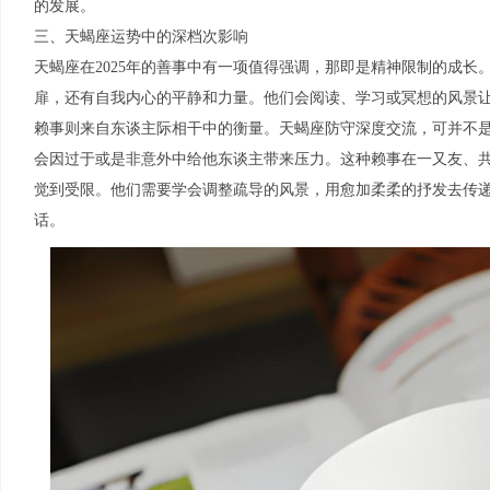
的发展。
三、天蝎座运势中的深档次影响
天蝎座在2025年的善事中有一项值得强调，那即是精神限制的成
扉，还有自我内心的平静和力量。他们会阅读、学习或冥想的风景
赖事则来自东谈主际相干中的衡量。天蝎座防守深度交流，可并不是
会因过于或是非意外中给他东谈主带来压力。这种赖事在一又友、
觉到受限。他们需要学会调整疏导的风景，用愈加柔柔的抒发去传
话。