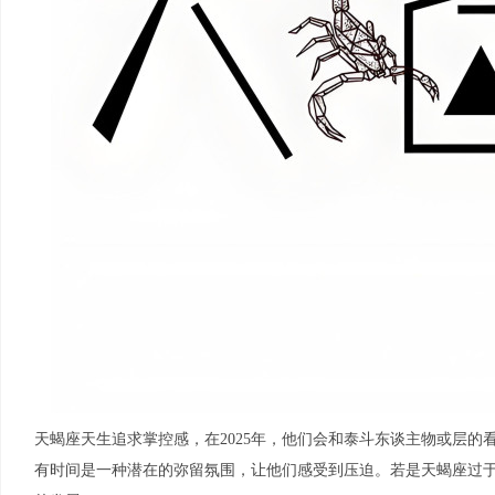
天蝎座天生追求掌控感，在2025年，他们会和泰斗东谈主物或层
有时间是一种潜在的弥留氛围，让他们感受到压迫。若是天蝎座过