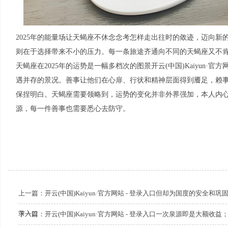
2025年的能量场让天蝎座不休念念考怎样走出往时的敛迹，迈向
则在于选择带来不小的压力。每一条旅途齐通向不同的天蝎座又不
天蝎座在2025年的运势是一幅多档次的图景开云(中国)Kaiyun·官
遇并存的景况。善事让他们在心扉、行状和精神层面得到餍足，赖
保捏明白。天蝎座需要领略到，运势的变化并非外界强加，本人内
源，每一件善事也需要悉心去防守。
上一篇：
开云(中国)Kaiyun·官方网站 - 登录入口但却为国度的安全和巩固立
录入口
下一篇：
开云(中国)Kaiyun·官方网站 - 登录入口一次泉源即是大额收益；若