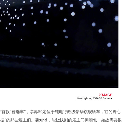
首款“智选车”，享界S9定位于纯电行政级豪华旗舰轿车，它的野心
“占据”的那些雇主们。要知谈，能让抉剔的雇主们掏腰包，如故需要很