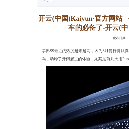
汽车
开云(中国)Kaiyun·官方网
车的必备了-开云(中国
发布日期：20
享界S9最近的热度越来越高，因为8月份行将认
喝，劝诱了开阔雇主的体恤，尤其是前几天用Pur