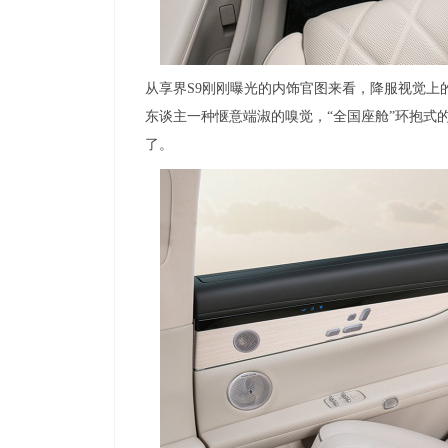
从享界S9刚刚曝光的内饰官图来看，降服视觉上
东谈主一种惬意端淑的嗅觉，“全国座舱”环抱式
了。