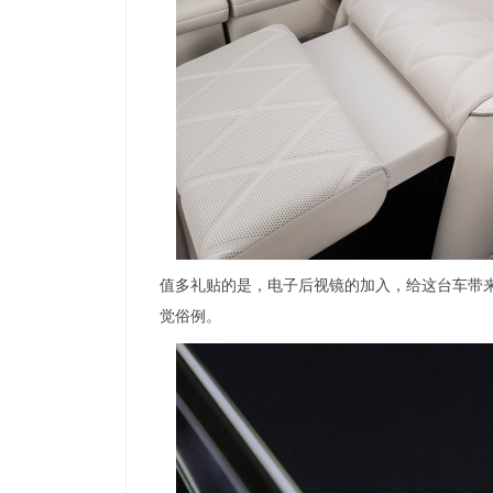
值多礼贴的是，电子后视镜的加入，给这台车带
觉俗例。