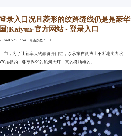
站 - 登录入口况且菱形的纹路缝线仍是是豪华
)Kaiyun·官方网站 - 登录入口
24-07-23 03:54 点击次数：111
真上市，为了让新车大约赢得开门红，余承东在微博上不断地卖力吆
a70拍摄的一张享界S9的银河大灯，真的挺灿艳的。