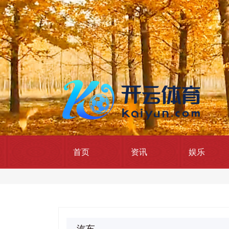
首页
资讯
娱乐