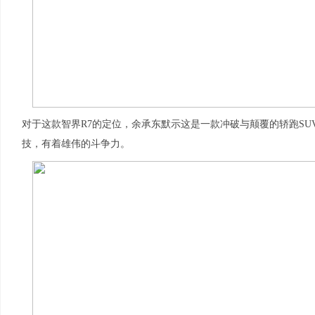
对于这款智界R7的定位，余承东默示这是一款冲破与颠覆的轿跑S
技，有着雄伟的斗争力。