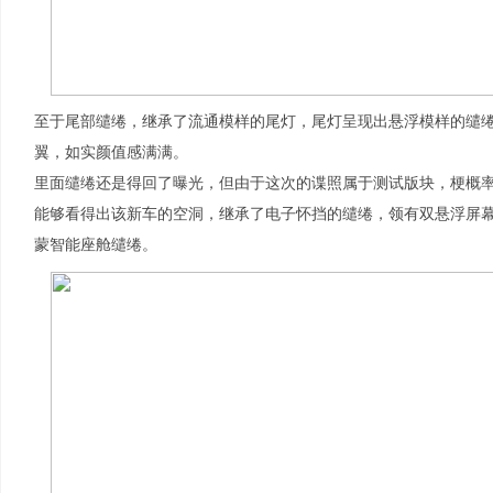
至于尾部缱绻，继承了流通模样的尾灯，尾灯呈现出悬浮模样的缱
翼，如实颜值感满满。
里面缱绻还是得回了曝光，但由于这次的谍照属于测试版块，梗概
能够看得出该新车的空洞，继承了电子怀挡的缱绻，领有双悬浮屏
蒙智能座舱缱绻。