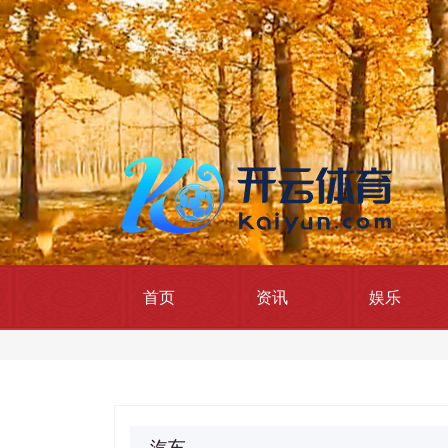
首页
资讯
娱乐