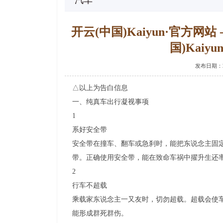
汽车
开云(中国)Kaiyun·官方网
国)Kaiy
发布日期：20
△以上为告白信息
一、纯真车出行凝视事项
1
系好安全带
安全带在撞车、翻车或急刹时，能把东说念主固
带。正确使用安全带，能在致命车祸中擢升生还
2
行车不超载
乘载家东说念主一又友时，切勿超载。超载会使
能形成群死群伤。