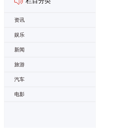
栏目分类
资讯
娱乐
新闻
旅游
汽车
电影