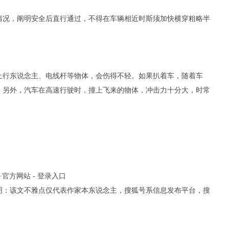
情况，阐明安全后直行通过，不得在车辆相近时斯须加快横穿粗略半
上行东说念主、电线杆等物体，会伤得不轻。如果扒着车，随着车
。另外，汽车在高速行驶时，撞上飞来的物体，冲击力十分大，时常
un·官方网站 - 登录入口
明：该文不雅点仅代表作家本东说念主，搜狐号系信息发布平台，搜