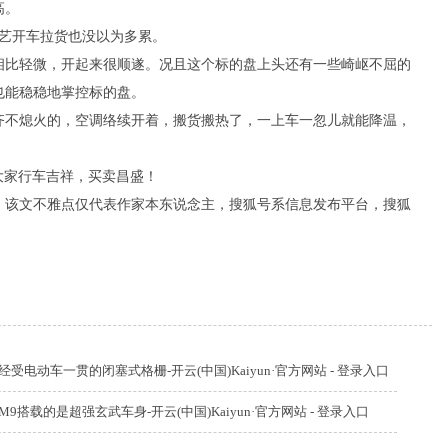
高。
手艺开车拉货也没以为多累。
相比轻微，开起来很顺遂。况且这个标的盘上头还有一些崎岖不屈的
也能稳稳地掌控标的盘。
齐不熄火的，空调络续开着，搬货搬热了，一上车一忽儿就能降温，
，祝大家行车吉祥，买卖昌盛！
：该文不雅点仅代表作家本东说念主，搜狐号系信息发布平台，搜狐
前脸经受电动车一贯的闭塞式格栅-开云(中国)Kaiyun·官方网站 - 登录入口
界M9搭载的是超强玄武车身-开云(中国)Kaiyun·官方网站 - 登录入口