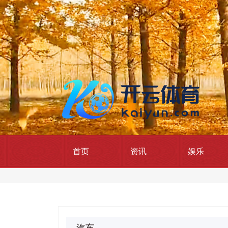
首页
资讯
娱乐