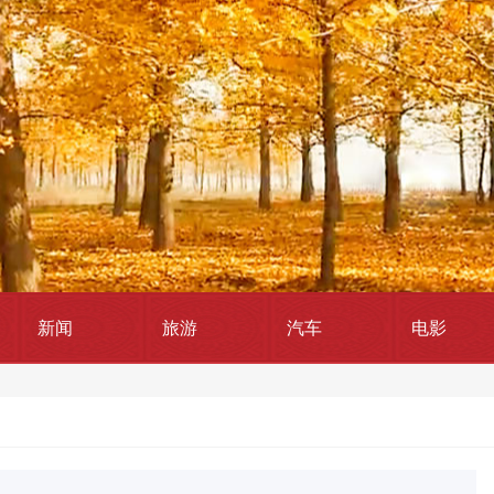
新闻
旅游
汽车
电影